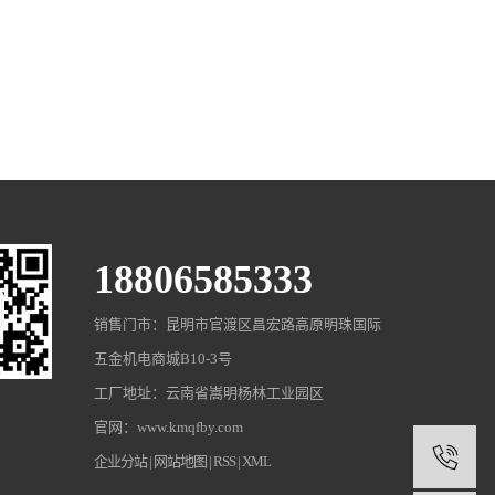
18806585333
销售门市：昆明市官渡区昌宏路高原明珠国际
五金机电商城B10-3号
工厂地址：云南省嵩明杨林工业园区
官网：www.kmqfby.com
1
企业分站
|
网站地图
|
RSS
|
XML