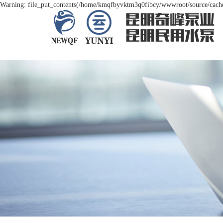
Warning: file_put_contents(/home/kmqfbyvktm3q0fibcy/wwwroot/source/cache/