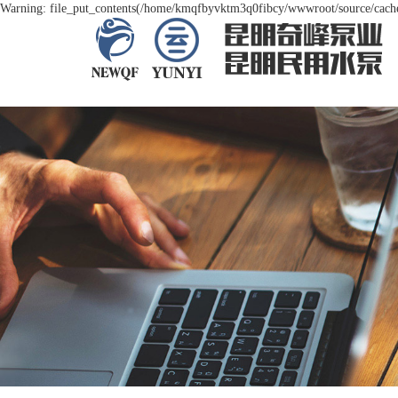
Warning: file_put_contents(/home/kmqfbyvktm3q0fibcy/wwwroot/source/cache/