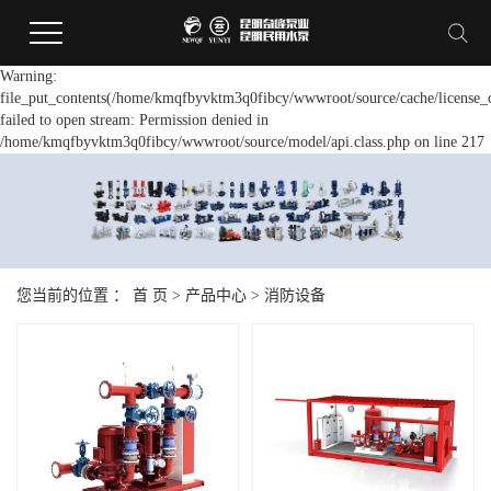
Warning:
file_put_contents(/home/kmqfbyvktm3q0fibcy/wwwroot/source/cache/license_
failed to open stream: Permission denied in
/home/kmqfbyvktm3q0fibcy/wwwroot/source/model/api.class.php on line 217
您当前的位置 ：
首 页
>
产品中心
>
消防设备