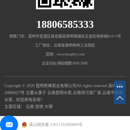
18806585333
销售门市：昆明市官渡区昌宏路高原明珠国际五金机电商城B10-3号
工厂地址：云南省嵩明杨林工业园区
官网：www.kmqfby.com
企业分站
|
网站地图
|
RSS
|
XML
Copyright © 2020 昆明奇峰泵业有限公司All rights reserved
滇ICP备
20006027号
主要从事于
云南昆明水泵
,
云南排污泵厂家
,
云南不锈钢
水泵
, 欢迎来电咨询！
主营区域：
云南
昆明
大理
滇公网安备 53011102000809号