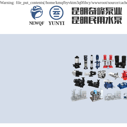
Warning: file_put_contents(/home/kmqfbyvktm3q0fibcy/wwwroot/source/cache/