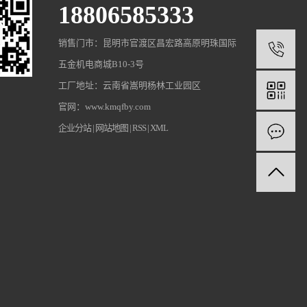
18806585333
销售门市：昆明市官渡区昌宏路高原明珠国际
1
五金机电商城B10-3号
工厂地址：云南省嵩明杨林工业园区
官网：www.kmqfby.com
企业分站
|
网站地图
|
RSS
|
XML