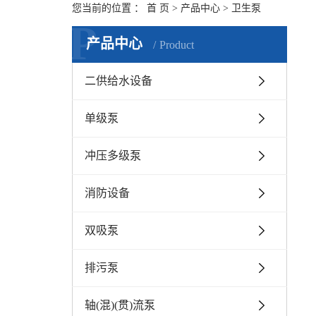
您当前的位置 ：
首 页
>
产品中心
>
卫生泵
P
产品中心
Product
二供给水设备
单级泵
冲压多级泵
消防设备
双吸泵
排污泵
轴(混)(贯)流泵