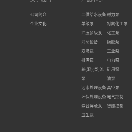
公司简介
二供给水设备
磁力泵
企业文化
单级泵
衬氟化工泵
冲压多级泵
化工泵
消防设备
隔膜泵
双吸泵
工业泵
排污泵
电力泵
轴(混)(贯)流
矿用泵
泵
油泵
污水处理设备
真空泵
环保处理设备
电气控制
静音屏蔽泵
智能控制
卫生泵