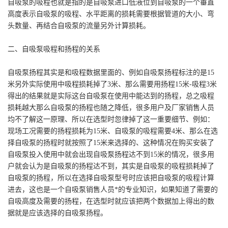
自吸泵的吸程也就是指的是自吸泵进口低液位到自吸泵的一个垂直
高度表示自吸泵的吸程、水平距离的损耗需要根据管道的大小、弯
头数量、再结合自吸泵的流量另外计算损耗。
二、自吸泵吸程和扬程的关系
自吸泵扬程其实是和吸程数据里面的、例如自吸泵扬程标注的是15
米另外实际使用中吸程损耗掉了3米、那么需要用扬程15米-吸程3米
得出的结果就是实际这台自吸泵在使用中能达到的扬程，总之吸程
损耗越大那么自吸泵的扬程也随之降低，很多用户及厂家销售人员
均不了解这一原理、所以在选型时忽律掉了这一重要细节、例如：
现场工况需要的扬程损耗为15米、自吸泵的吸程需要4米、那么在选
择自吸泵的扬程时就按照了15米来选择的、这种情况在购买安装了
自吸泵投入使用中就会出现自吸泵扬程达不到15米的情况，很多用
户就会认为是自吸泵的扬程达不到，其实是自吸泵的吸程损耗掉了
自吸泵的扬程，所以在选择自吸泵型号时应该把自吸泵的吸程计算
进去，这也是一个自吸泵销售人员*的专业知识，如果知道了需要的
自吸高度及需要的扬程，在选型时就应该把两个数据加上得出的数
据就是应该选择的自吸泵扬程。