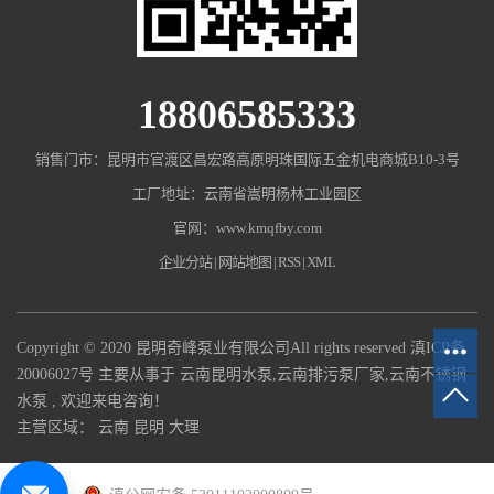
18806585333
销售门市：昆明市官渡区昌宏路高原明珠国际五金机电商城B10-3号
工厂地址：云南省嵩明杨林工业园区
官网：www.kmqfby.com
企业分站
|
网站地图
|
RSS
|
XML
Copyright © 2020 昆明奇峰泵业有限公司All rights reserved
滇ICP备
20006027号
主要从事于
云南昆明水泵
,
云南排污泵厂家
,
云南不锈钢
水泵
, 欢迎来电咨询！
主营区域：
云南
昆明
大理