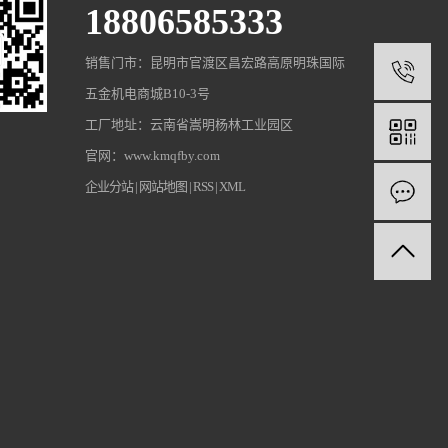
18806585333
销售门市：昆明市官渡区昌宏路高原明珠国际
1
五金机电商城B10-3号
工厂地址：云南省嵩明杨林工业园区
官网：www.kmqfby.com
企业分站
|
网站地图
|
RSS
|
XML