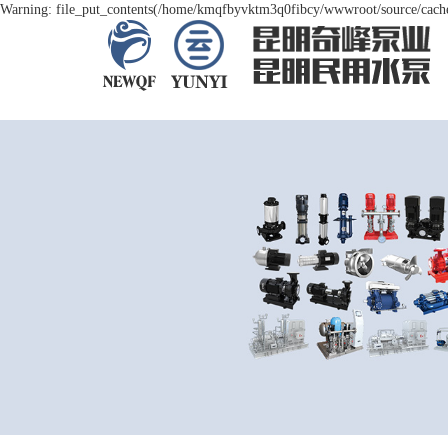
Warning: file_put_contents(/home/kmqfbyvktm3q0fibcy/wwwroot/source/cache/