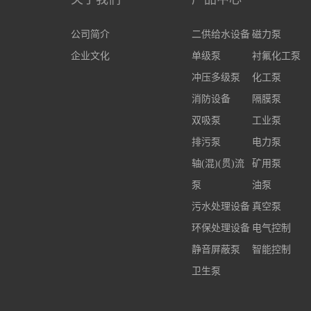
公司简介
二供给水设备
磁力泵
企业文化
单级泵
衬氟化工泵
冲压多级泵
化工泵
消防设备
隔膜泵
双吸泵
工业泵
排污泵
电力泵
轴(混)(贯)流
矿用泵
泵
油泵
污水处理设备
真空泵
环保处理设备
电气控制
静音屏蔽泵
智能控制
卫生泵