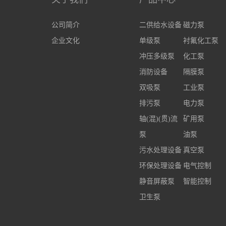
公司简介
二供给水设备
磁力泵
企业文化
单级泵
衬氟化工泵
冲压多级泵
化工泵
消防设备
隔膜泵
双吸泵
工业泵
排污泵
电力泵
轴(混)(贯)流
矿用泵
泵
油泵
污水处理设备
真空泵
环保处理设备
电气控制
静音屏蔽泵
智能控制
卫生泵