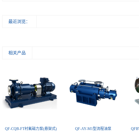
最近浏览：
相关产品
QF-CQB-FT衬氟磁力泵(悬架式)
QF-AY-M1型流程油泵
QF