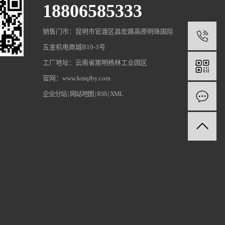
18806585333
销售门市：昆明市官渡区昌宏路高原明珠国际
1
五金机电商城B10-3号
工厂地址：云南省嵩明杨林工业园区
官网：www.kmqfby.com
企业分站
|
网站地图
|
RSS
|
XML