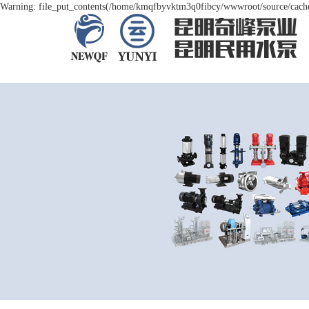
Warning: file_put_contents(/home/kmqfbyvktm3q0fibcy/wwwroot/source/cache/