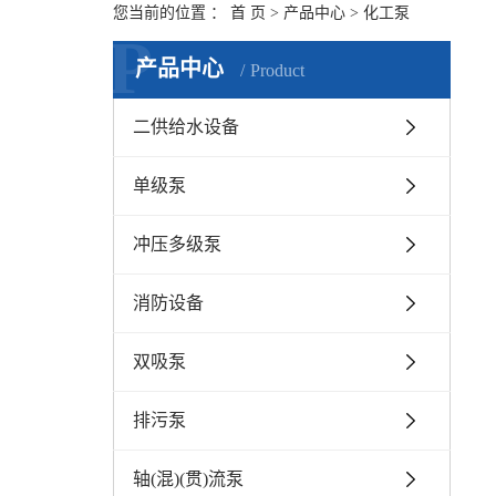
您当前的位置 ：
首 页
>
产品中心
>
化工泵
P
产品中心
Product
二供给水设备
单级泵
冲压多级泵
消防设备
双吸泵
排污泵
轴(混)(贯)流泵