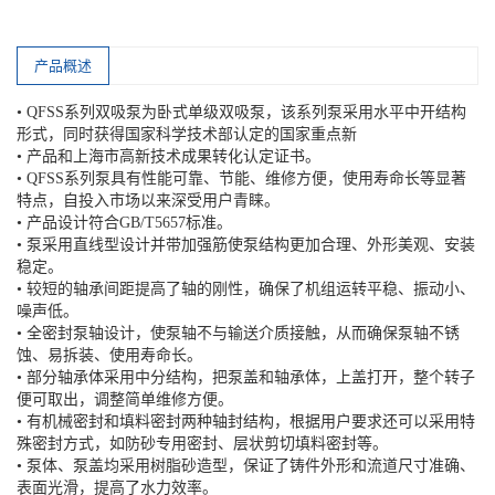
产品概述
• QFSS系列双吸泵为卧式单级双吸泵，该系列泵采用水平中开结构
形式，同时获得国家科学技术部认定的国家重点新
• 产品和上海市高新技术成果转化认定证书。
• QFSS系列泵具有性能可靠、节能、维修方便，使用寿命长等显著
特点，自投入市场以来深受用户青睐。
• 产品设计符合GB/T5657标准。
• 泵采用直线型设计并带加强筋使泵结构更加合理、外形美观、安装
稳定。
• 较短的轴承间距提高了轴的刚性，确保了机组运转平稳、振动小、
噪声低。
• 全密封泵轴设计，使泵轴不与输送介质接触，从而确保泵轴不锈
蚀、易拆装、使用寿命长。
• 部分轴承体采用中分结构，把泵盖和轴承体，上盖打开，整个转子
便可取出，调整简单维修方便。
• 有机械密封和填料密封两种轴封结构，根据用户要求还可以采用特
殊密封方式，如防砂专用密封、层状剪切填料密封等。
• 泵体、泵盖均采用树脂砂造型，保证了铸件外形和流道尺寸准确、
表面光滑，提高了水力效率。