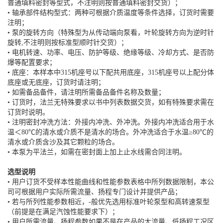
普通填料密封等型式，不注明则按普通填料密封交货）；
• 轴承部件结构型式：两种可根据介质温度等条件选择，订货时需要
注明；
• 泵的旋转方向（特殊型为从传动端向泵看，叶轮旋转方向为逆时针
旋转,不注明则按标准型顺时针交货）；
• 电机转速、功率、电压、防护等级、绝缘等级、冷却方式、是否防
爆等配置要求；
• 底座：本样本中315机座号以下配共用底座，315机座号以上配分体
底座或无底座，订货时请注明；
• 如需备品备件，请注明所需备品备件名称及数量；
• 订货时，法兰无特殊要求以书中列表数据交货，如有特殊要求需在
订货时说明。
• 注明密封冲洗方法：外接内冲洗、外冲洗。外接内冲洗适合用于水
温＜80℃的清水或介质不是清水的场合。外冲洗适合于水温≥80℃的
清水或介质含沙及其它颗粒的场合。
• 本泵为平法兰，如需在密封面上加上止水线需合同注明。
选型说明
• 用户订货不受样本性能曲线和性能参数表格中所列数据限制，本公
司可根据用户实际所需流量、扬程专门设计并提供产品；
• 若与所列性能参数相近，-般优先选用标准叶轮泵型和高转速泵型
（前提是在满足汽蚀性能要求下）；
• 用户所需流量、扬程参数如果不是在产品的大流量、低扬程工况区