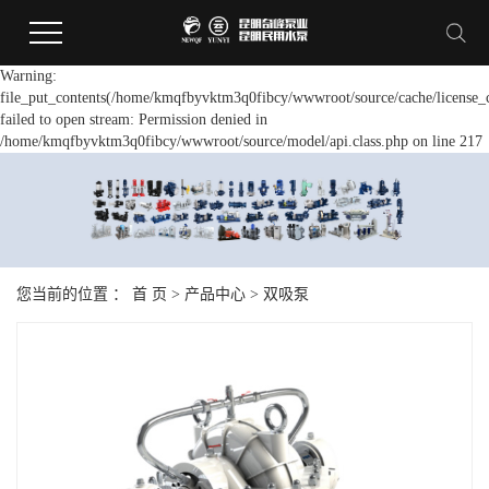
Warning:
file_put_contents(/home/kmqfbyvktm3q0fibcy/wwwroot/source/cache/license_
failed to open stream: Permission denied in
/home/kmqfbyvktm3q0fibcy/wwwroot/source/model/api.class.php on line 217
您当前的位置 ：
首 页
>
产品中心
>
双吸泵