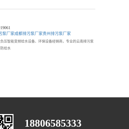
9061
污泵厂家
成都排污泵厂家
贵州排污泵厂家
无负压智能变频给水设备、环保设备经销商，专业的云南排污泵
消防给水
18806585333