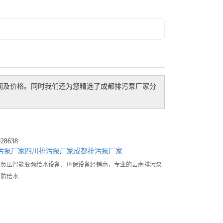
闻及价格。同时我们还为您精选了
成都排污泵厂家
分
8638
污泵厂家
四川排污泵厂家
成都排污泵厂家
无负压智能变频给水设备、环保设备经销商，专业的云南排污泵
消防给水