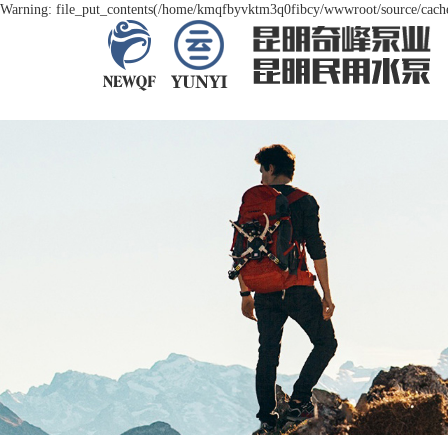
Warning: file_put_contents(/home/kmqfbyvktm3q0fibcy/wwwroot/source/cache/