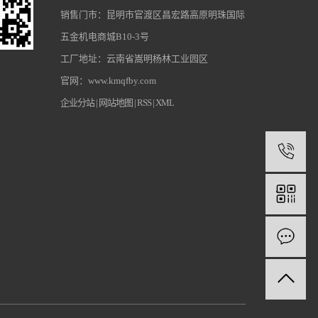
销售门市：昆明市官渡区昌宏路高原明珠国际
五金机电商城B10-3号
工厂地址：云南省嵩明杨林工业园区
官网：www.kmqfby.com
企业分站
|
网站地图
|
RSS
|
XML
1