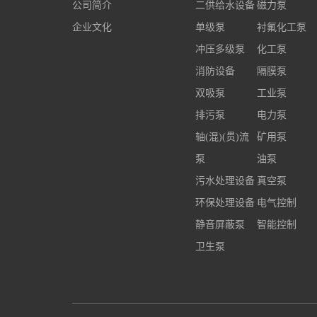
公司简介
二供给水设备
磁力泵
企业文化
单级泵
衬氟化工泵
冲压多级泵
化工泵
消防设备
隔膜泵
双吸泵
工业泵
排污泵
电力泵
轴(混)(贯)流
矿用泵
泵
油泵
污水处理设备
真空泵
环保处理设备
电气控制
静音屏蔽泵
智能控制
卫生泵