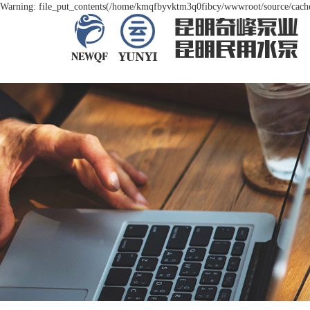
Warning: file_put_contents(/home/kmqfbyvktm3q0fibcy/wwwroot/source/cache/