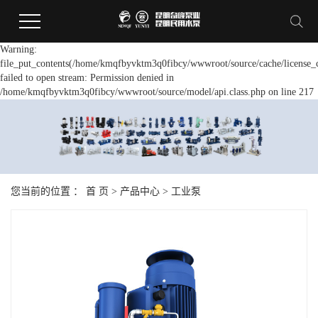
Warning:
file_put_contents(/home/kmqfbyvktm3q0fibcy/wwwroot/source/cache/license_
failed to open stream: Permission denied in
/home/kmqfbyvktm3q0fibcy/wwwroot/source/model/api.class.php on line 217
您当前的位置 ：
首 页
>
产品中心
>
工业泵