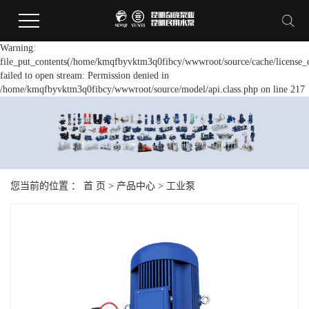
Warning:
file_put_contents(/home/kmqfbyvktm3q0fibcy/wwwroot/source/cache/license_
failed to open stream: Permission denied in
/home/kmqfbyvktm3q0fibcy/wwwroot/source/model/api.class.php on line 217
您当前的位置 ：
首 页
>
产品中心
>
工业泵